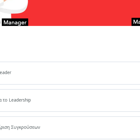
Leader
α το Leadership
χείριση Συγκρούσεων