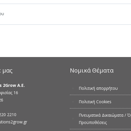
ου
ε μας
Νομικά Θέματα
s 2Grow Α.Ε.
Πολιτική απορρήτου
φισίας 16
26
Πολιτική Cookies
220 2210
Πνευματικά Δικαιώματα / Ό
utions2grow.gr
Προϋποθέσεις