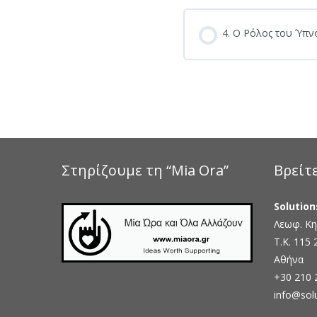
4. Ο Ρόλος του Ύπν
Στηρίζουμε τη “Mia Ora”
Βρείτ
Solution
Λεωφ. Κη
Τ.Κ. 115 
Αθήνα
+30 210 
info@sol