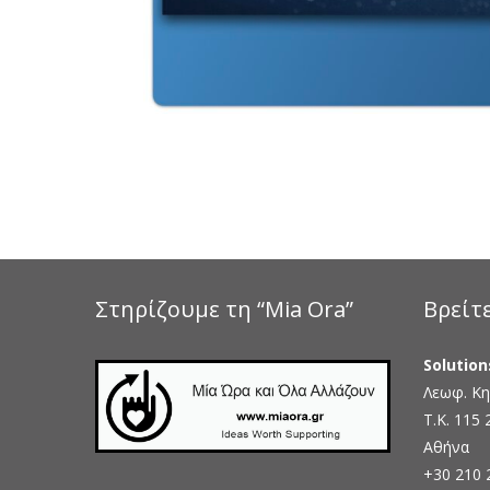
Στηρίζουμε τη “Mia Ora”
Βρείτ
Solution
Λεωφ. Κη
Τ.Κ. 115 
Αθήνα
+30 210 